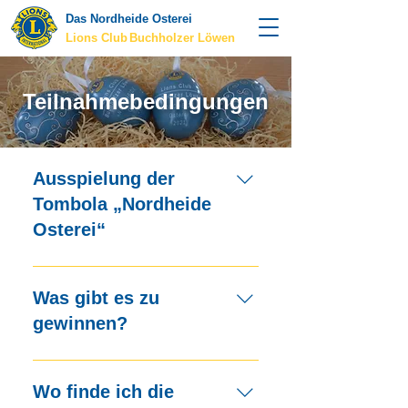
Das Nordheide Osterei
Lions Club
Buchholzer Löwen
Teilnahmebedingungen
Ausspielung der
Tombola „Nordheide
Osterei“
Die Aktion „Nordheide Osterei
2026“ ist eine auf 4.000 Lose
Was gibt es zu
limitierte Tombola des
gewinnen?
Fördervereins Lions Club
Buchholzer Löwen e.V.. Der
Die Gewinne sind
Losverkauf erfolgt im Stadtgebiet
Einkaufsgutscheine, Gutscheine
Wo finde ich die
Buchholz i. d. Nordheide und